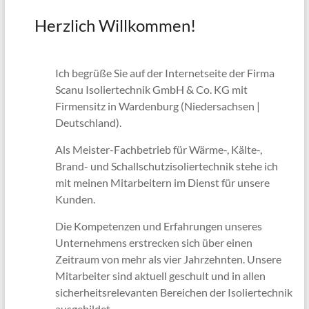
I
Herzlich Willkommen!
B
I
I
Ich begrüße Sie auf der Internetseite der Firma
Scanu Isoliertechnik GmbH & Co. KG mit
K
Firmensitz in Wardenburg (Niedersachsen |
Deutschland).
Als Meister-Fachbetrieb für Wärme-, Kälte-,
Brand- und Schallschutzisoliertechnik stehe ich
mit meinen Mitarbeitern im Dienst für unsere
Kunden.
Die Kompetenzen und Erfahrungen unseres
Unternehmens erstrecken sich über einen
Zeitraum von mehr als vier Jahrzehnten. Unsere
Mitarbeiter sind aktuell geschult und in allen
sicherheitsrelevanten Bereichen der Isoliertechnik
ausgebildet.